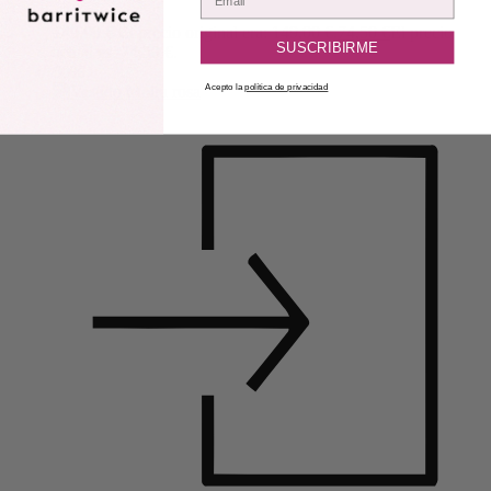
149,00
€
El precio original era: 149,00 €.
74,50
€
El precio
SUSCRIBIRME
actual es: 74,50 €.
50%
Acepto la
política de privacidad