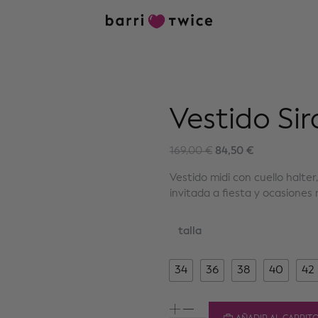
Vestido Si
84,50
€
169,00
€
Vestido midi con cuello halter
invitada a fiesta y ocasiones
talla
34
36
38
40
42