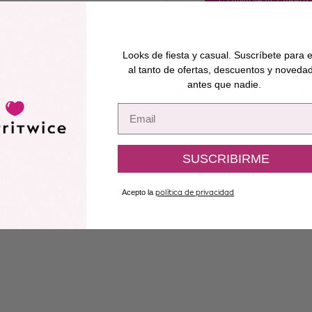
AÑADIR AL CARRIT
Looks de fiesta y casual. Suscríbete para e
Añadir a lista de deseos
al tanto de ofertas, descuentos y noveda
antes que nadie.
Categorías:
Casual
,
Fiesta
,
Ve
Email
SUSCRIBIRME
Acepto la
política de privacidad