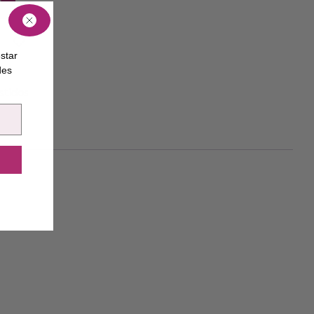
O
star
des
stidos