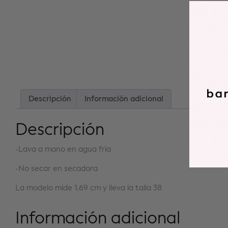
Descripción
Información adicional
Descripción
-Lava a mano en agua fría
-No secar en secadora
La modelo mide 1,69 cm y lleva la talla 38
Información adicional