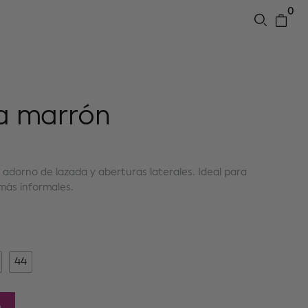
0
ra marrón
, adorno de lazada y aberturas laterales. Ideal para
 más informales.
44