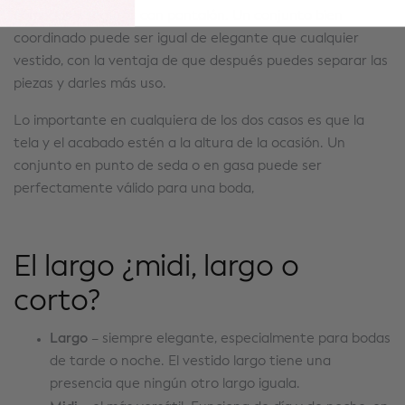
cómodas y seguras con pantalón. Un conjunto bien
coordinado puede ser igual de elegante que cualquier
vestido, con la ventaja de que después puedes separar las
piezas y darles más uso.
Lo importante en cualquiera de los dos casos es que la
tela y el acabado estén a la altura de la ocasión. Un
conjunto en punto de seda o en gasa puede ser
perfectamente válido para una boda,
El largo ¿midi, largo o
corto?
Largo
– siempre elegante, especialmente para bodas
de tarde o noche. El vestido largo tiene una
presencia que ningún otro largo iguala.