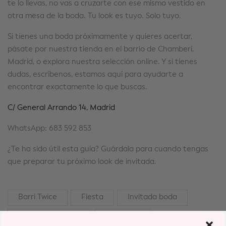
te lo llevas, no vas a cruzarte con ese mismo vestido en
otra mesa de la boda. Tu look es tuyo. Solo tuyo.
Si tienes una boda próximamente y quieres acertar,
pásate por nuestra tienda en el barrio de Chamberí,
Madrid, o explora nuestra selección online. Y si tienes
dudas, escríbenos, estamos aquí para ayudarte a
encontrar exactamente lo que buscas.
C/ General Arrando 14, Madrid
WhatsApp: 683 592 853
¿Te ha sido útil esta guía? Guárdala para cuando tengas
que preparar tu próximo look de invitada.
Barri Twice
Fiesta
Invitada boda
Invitada perfecta
look boda