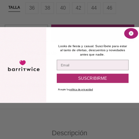
TALLA
36
38
40
42
44
46
AÑADIR AL CARRITO
Looks de fiesta y casual. Suscríbete para estar
al tanto de ofertas, descuentos y novedades
Añadir a lista de
antes que nadie.
deseos
Email
SUSCRIBIRME
Categoría:
REBAJAS
Acepto la
política de privacidad
Descripción