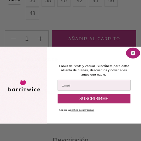
TALLA
36
38
40
42
44
46
48
AÑADIR AL CARRITO
Añadir a lista de
Looks de fiesta y casual. Suscríbete para estar
deseos
al tanto de ofertas, descuentos y novedades
antes que nadie.
Email
Categorías:
Fiesta
,
Vestidos
SUSCRIBIRME
Acepto la
política de privacidad
Descripción