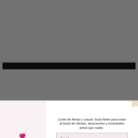
Looks de fiesta y casual. Suscríbete para estar
al tanto de ofertas, descuentos y novedades
antes que nadie.
Email
Kaftán terciopelo seda verde cantidad