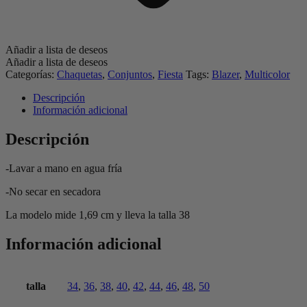
Añadir a lista de deseos
Añadir a lista de deseos
Categorías:
Chaquetas
,
Conjuntos
,
Fiesta
Tags:
Blazer
,
Multicolor
Descripción
Información adicional
Descripción
-Lavar a mano en agua fría
-No secar en secadora
La modelo mide 1,69 cm y lleva la talla 38
Información adicional
talla
34
,
36
,
38
,
40
,
42
,
44
,
46
,
48
,
50