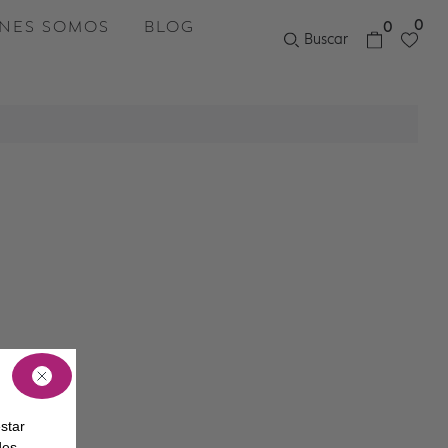
0
NES SOMOS
BLOG
0
Buscar
star
des