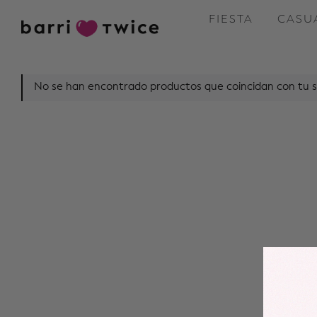
FIESTA
CASU
No se han encontrado productos que coincidan con tu s