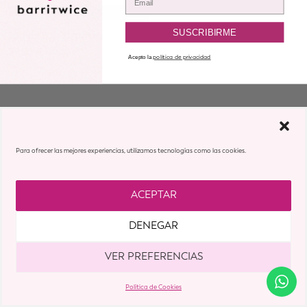
SUSCRIBIRME
Idaira top tirantes
39,50
€
79,00
€
Acepto la
política de privacidad
Para ofrecer las mejores experiencias, utilizamos tecnologías como las cookies.
ACEPTAR
DENEGAR
VER PREFERENCIAS
Política de Cookies