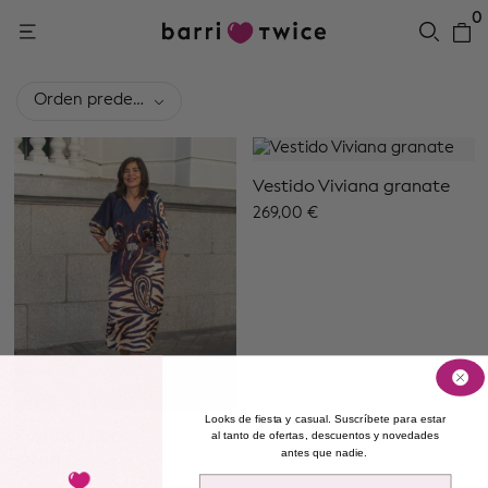
0
Orden predeterminado
Vestido Viviana granate
269,00
€
Looks de fiesta y casual. Suscríbete para estar
Vestido Luana
al tanto de ofertas, descuentos y novedades
antes que nadie.
319,00
€
Email