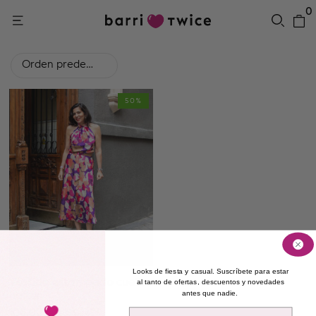
0
Orden predeterminado
50%
Looks de fiesta y casual. Suscríbete para estar
Vestido estampado cuello
al tanto de ofertas, descuentos y novedades
antes que nadie.
halter
Email
100,00
€
199,00
€