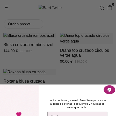
0
Orden predeterminado
Blusa cruzada rombos azul
Diana top cruzado círculos
144,00
€
180,00
€
verde agua
90,00
€
180,00
€
Roxana blusa cruzada
105,00
€
210,00
€
Looks de fiesta y casual. Suscríbete para estar
al tanto de ofertas, descuentos y novedades
antes que nadie.
Email