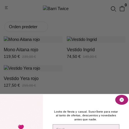
0
Mono Aitana rojo
Vestido Ingrid
119,50
€
74,50
€
239,00
€
149,00
€
Vestido Yera rojo
127,50
€
255,00
€
Looks de fiesta y casual. Suscríbete para estar
al tanto de ofertas, descuentos y novedades
antes que nadie.
Email