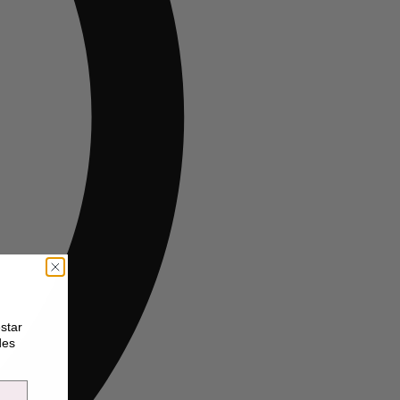
star
des